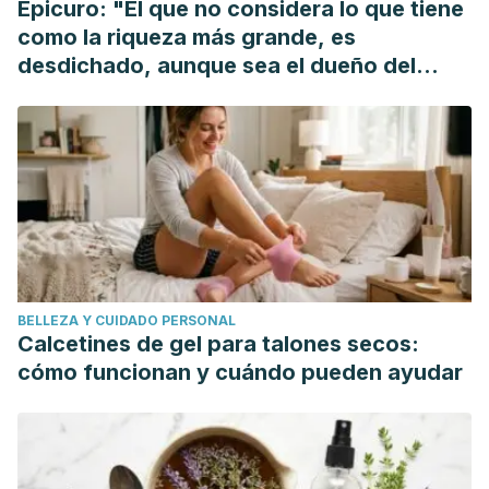
Epicuro: "El que no considera lo que tiene
https://www.ncbi.nlm.nih.gov/books/NBK537039/
como la riqueza más grande, es
Gobbi, P. G., Pieresca, C., Ricciardi, L., Vacchi, S., Bertoloni,
desdichado, aunque sea el dueño del
D., Rossi, A., … Ascari, E. (1990). Night sweats in Hodgkin’s
mundo"
disease A manifestation of preceding minor febrile pulses.
Cancer, 65(9), 2074–2077. https://doi.org/10.1002/1097-
0142(19900501)65:9<2074::AID-
CNCR2820650931>3.0.CO;2-O
Weng N, Luo YW, Xu JD, Zhang Y. Abnormal nocturnal
behavior due to hypoglycemia: A case report.
Medicine
(Baltimore)
. 2019;98(6):e14405.
BELLEZA Y CUIDADO PERSONAL
doi:10.1097/MD.0000000000014405
Calcetines de gel para talones secos:
Young, P., Finn, B. C., Bruetman, J. E., & Trimarchi, H.
cómo funcionan y cuándo pueden ayudar
(2007). Gastroesophageal reflux as a cause of night
sweating.
Anales de Medicina Interna
,
24
(6), 285–288.
https://doi.org/10.4321/S0212-71992007000600007