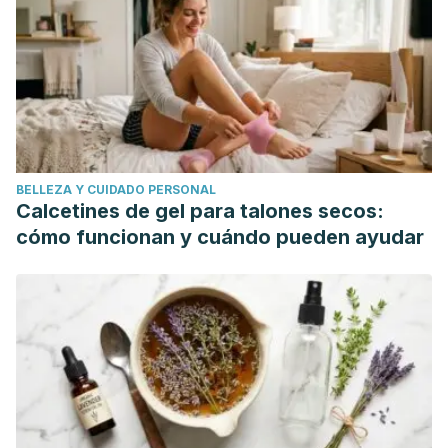
(2012). Low back pain. In An Introduction to Clinical
Emergency Medicine.
https://doi.org/10.1017/CBO9780511852091.039
Maher, C., Underwood, M., & Buchbinder, R. (2017). Non-
specific low back pain. The Lancet.
https://doi.org/10.1016/S0140-6736(16)30970-9
Ropper, A. H., & Zafonte, R. D. (2015). Sciatica. New England
BELLEZA Y CUIDADO PERSONAL
Journal of Medicine. https://doi.org/10.1056/NEJMra1410151
Calcetines de gel para talones secos:
Wegner, I., Widyahening, I. S., van Tulder, M. W., Blomberg,
cómo funcionan y cuándo pueden ayudar
S. E. I., de Vet, H. C. W., Brønfort, G., … van der Heijden, G.
J. (2013). Traction for low-back pain with or without
sciatica. Cochrane Database of Systematic Reviews.
https://doi.org/10.1002/14651858.CD003010.pub5