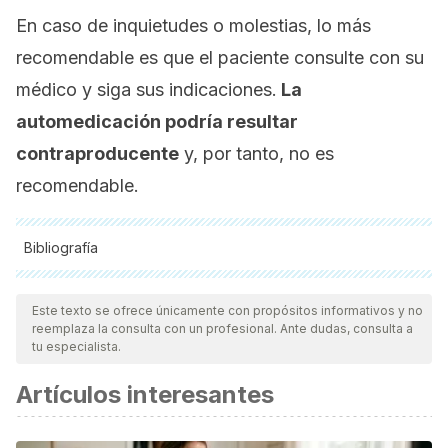
En caso de inquietudes o molestias, lo más
recomendable es que el paciente consulte con su
médico y siga sus indicaciones.
La
automedicación podría resultar
contraproducente
y, por tanto, no es
recomendable.
Bibliografía
Todas las fuentes citadas fueron revisadas a profundidad por
nuestro equipo, para asegurar su calidad, confiabilidad,
Este texto se ofrece únicamente con propósitos informativos y no
reemplaza la consulta con un profesional. Ante dudas, consulta a
vigencia y validez.
La bibliografía de este artículo fue
tu especialista.
considerada confiable y de precisión académica o
Artículos interesantes
científica.
Herbert, M., Lanctot-Herbert, M., & Mahadevan, S. V.