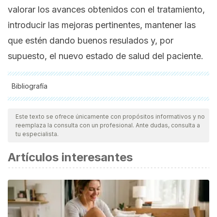
valorar los avances obtenidos con el tratamiento,
introducir las mejoras pertinentes, mantener las
que estén dando buenos resulados y, por
supuesto, el nuevo estado de salud del paciente.
Bibliografía
Todas las fuentes citadas fueron revisadas a profundidad por
nuestro equipo, para asegurar su calidad, confiabilidad,
Este texto se ofrece únicamente con propósitos informativos y no
reemplaza la consulta con un profesional. Ante dudas, consulta a
vigencia y validez.
La bibliografía de este artículo fue
tu especialista.
considerada confiable y de precisión académica o
Artículos interesantes
científica.
Malagón-Valdez, J. (2006). Hidrocefalia congénita. In
Revista de Neurologia, p.
Nazar A, N., and NazarH, D. (1985). Hidrocefalia: patogenia
y fisiopatología. Revista Médica Hondureña
53
, 203–212.