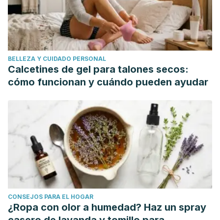
Ojeda, G. (2008). Diagnóstico y tratamiento de la
hidrocefalia crónica del adulto. Alzheimer Realidades e
Investigacion En Demencia
41
, 5.
BELLEZA Y CUIDADO PERSONAL
Calcetines de gel para talones secos:
cómo funcionan y cuándo pueden ayudar
CONSEJOS PARA EL HOGAR
¿Ropa con olor a humedad? Haz un spray