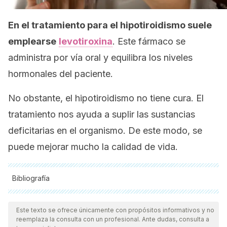
En el tratamiento para el hipotiroidismo suele
emplearse
levotiroxina
. Este fármaco se
administra por vía oral y equilibra los niveles
hormonales del paciente.
No obstante, el hipotiroidismo no tiene cura. El
tratamiento nos ayuda a suplir las sustancias
deficitarias en el organismo. De este modo, se
puede mejorar mucho la calidad de vida.
Bibliografía
Todas las fuentes citadas fueron revisadas a profundidad por
nuestro equipo, para asegurar su calidad, confiabilidad,
Este texto se ofrece únicamente con propósitos informativos y no
reemplaza la consulta con un profesional. Ante dudas, consulta a
vigencia y validez.
La bibliografía de este artículo fue