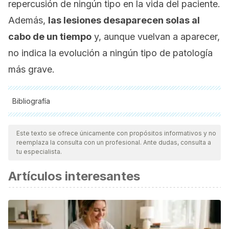
repercusión de ningún tipo en la vida del paciente.
Además,
las lesiones desaparecen solas al
cabo de un tiempo
y, aunque vuelvan a aparecer,
no indica la evolución a ningún tipo de patología
más grave.
Bibliografía
Todas las fuentes citadas fueron revisadas a profundidad por
nuestro equipo, para asegurar su calidad, confiabilidad,
Este texto se ofrece únicamente con propósitos informativos y no
reemplaza la consulta con un profesional. Ante dudas, consulta a
vigencia y validez.
La bibliografía de este artículo fue
tu especialista.
considerada confiable y de precisión académica o
Artículos interesantes
científica.
Bradley, P., & O’Hara, J. (2015). Diseases of the salivary
glands. Surgery (United Kingdom).
https://doi.org/10.1016/j.mpsur.2015.09.005