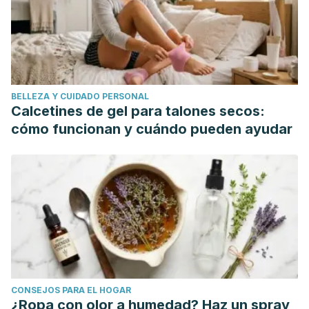
Daniels TE, Jordan RC. Diseases of the mouth and salivary
glands. In: Goldman L, Schafer AI, eds.
Goldman-Cecil
Medicine
. 25th ed. Philadelphia, PA: Elsevier Saunders;
2016:chap 425.
Michael A. O. Lewis & Richard C. K. Jordan “A Colour
BELLEZA Y CUIDADO PERSONAL
Handbook of Oral Medicine” Manson Publishing, 2004,
Calcetines de gel para talones secos:
página 86
cómo funcionan y cuándo pueden ayudar
CONSEJOS PARA EL HOGAR
¿Ropa con olor a humedad? Haz un spray