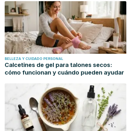
and Management Algorithm. Journal of Oral and
Maxillofacial Surgery.
https://doi.org/10.1016/j.joms.2016.10.012
Parlatescu, I., Gheorghe, C., Coculescu, E., & Tovaru, S.
(2014). Oral leukoplakia – An Update. Maedica.
Feller, L., & Lemmer, J. (2012). Oral leukoplakia as it relates
to HPV infection: A review. International Journal of
BELLEZA Y CUIDADO PERSONAL
Dentistry. https://doi.org/10.1155/2012/540561
Calcetines de gel para talones secos:
cómo funcionan y cuándo pueden ayudar