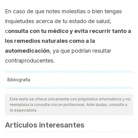
En caso de que notes molestias o bien tengas
inquietudes acerca de tu estado de salud,
c
onsulta con tu médico y evita recurrir tanto a
los remedios naturales como a la
automedicación
, ya que podrían resultar
contraproducentes.
Bibliografía
Todas las fuentes citadas fueron revisadas a profundidad por
nuestro equipo, para asegurar su calidad, confiabilidad,
Este texto se ofrece únicamente con propósitos informativos y no
reemplaza la consulta con un profesional. Ante dudas, consulta a
vigencia y validez.
La bibliografía de este artículo fue
tu especialista.
considerada confiable y de precisión académica o
Artículos interesantes
científica.
Villa, A., & Woo, S. Bin. (2017). Leukoplakia—A Diagnostic