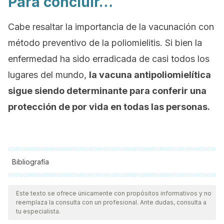
Para concluir…
Cabe resaltar la importancia de la vacunación con
método preventivo de la poliomielitis. Si bien la
enfermedad ha sido erradicada de casi todos los
lugares del mundo,
la vacuna antipoliomielítica
sigue siendo determinante para conferir una
protección de por vida en todas las personas.
Bibliografía
Todas las fuentes citadas fueron revisadas a profundidad por
nuestro equipo, para asegurar su calidad, confiabilidad,
Este texto se ofrece únicamente con propósitos informativos y no
reemplaza la consulta con un profesional. Ante dudas, consulta a
vigencia y validez.
La bibliografía de este artículo fue
tu especialista.
considerada confiable y de precisión académica o