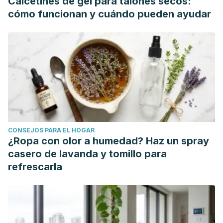
Calcetines de gel para talones secos:
Altered intestinal permeability in patients with primary
cómo funcionan y cuándo pueden ayudar
fibromyalgia and in patients with complex regional pain
syndrome. Rheumatology. 2008.
Grandner, MA, Jackson, N., Gerstner, JR y Knutson, KL
(2013). Síntomas del sueño asociados con la ingesta de
nutrientes dietéticos específicos. Revista de investigación
del sueño, 23 (1), 22–34. https://doi.org/10.1111/jsr.12084
Holton K
. The role of diet in the treatment of fibromyalgia.
Pain Manag. 2016;
CONSEJOS PARA EL HOGAR
https://pubmed.ncbi.nlm.nih.gov/27296515/
¿Ropa con olor a humedad? Haz un spray
Müller W, Schneider EM, Stratz T
. The classification of
casero de lavanda y tomillo para
fibromyalgia syndrome.
Rheumatol Int
. 2007
refrescarla
Sep;27(11):1005-10. doi: 10.1007/s00296-007-0403-9. Epub
2007 Jul 25. PMID: 17653720.
Sosa-Reina MD, Nunez-Nagy S, Gallego-Izquierdo T,
Pecos-Martín D, Monserrat J, Álvarez-Mon M
.