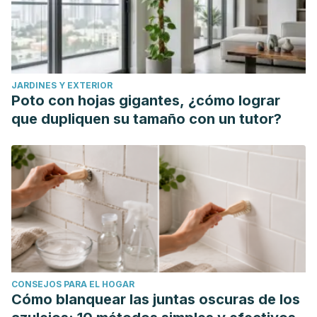
Effectiveness of Therapeutic Exercise in Fibromyalgia
Syndrome: A Systematic Review and Meta-Analysis of
Randomized Clinical Trials. Biomed Res Int. 2017;
Villanueva, V. L., Valía, J. C., Cerdá, G., Monsalve, V.,
JARDINES Y EXTERIOR
Bayona, M. J., & Andrés, J. de
. (2004). Fibromyalgia:
Poto con hojas gigantes, ¿cómo lograr
diagnosis and treatment. Current knowledge.
Revista de la
que dupliquen su tamaño con un tutor?
Sociedad Española del Dolor
,
11
(7), 50-63. Recuperado en
12 de octubre de 2020, de http://scielo.isciii.es/scielo.php?
script=sci_arttext&pid=S1134-
80462004000700005&lng=es&tlng=en.
CONSEJOS PARA EL HOGAR
Cómo blanquear las juntas oscuras de los