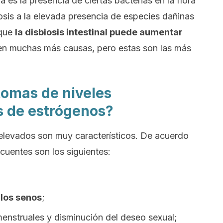
es la presencia de ciertas bacterias en la flora
osis a la elevada presencia de especies dañinas
que
la disbiosis intestinal puede aumentar
ten muchas más causas, pero estas son las más
tomas de niveles
s de estrógenos?
elevados son muy característicos. De acuerdo
ecuentes son los siguientes:
 los senos
;
enstruales y disminución del deseo sexual;