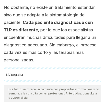
No obstante, no existe un tratamiento estándar,
sino que se adapta a la sintomatología del
paciente.
Cada paciente diagnosticado con
TLP es diferente
, por lo que los especialistas
encuentran muchas dificultades para llegar a un
diagnóstico adecuado. Sin embargo, el proceso
cada vez es más corto y las terapias más
personalizadas.
Bibliografía
Todas las fuentes citadas fueron revisadas a profundidad por
nuestro equipo, para asegurar su calidad, confiabilidad,
Este texto se ofrece únicamente con propósitos informativos y no
reemplaza la consulta con un profesional. Ante dudas, consulta a
vigencia y validez.
La bibliografía de este artículo fue
tu especialista.
considerada confiable y de precisión académica o