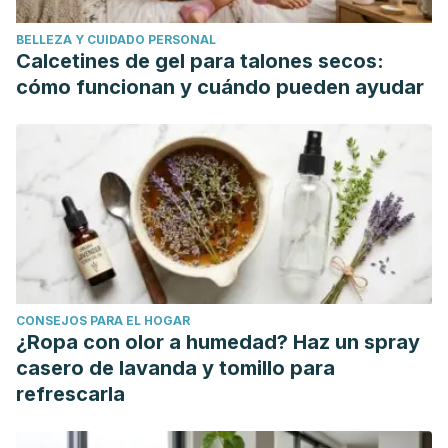
Second Edition. https://doi.org/10.1016/B978-0-12-375000-
BELLEZA Y CUIDADO PERSONAL
6.00330-X.
Calcetines de gel para talones secos:
Rodríguez Carvajal, Raquel, & Rivas Hermosilla, Sara de.
cómo funcionan y cuándo pueden ayudar
(2011). Los procesos de estrés laboral y desgaste
profesional (burnout): diferenciación, actualización y líneas
de intervención.
Medicina y Seguridad del
Trabajo
,
57
(Supl. 1), 72-
88.
https://dx.doi.org/10.4321/S0465-546X2011000500006
.
Ahumada Quezada, Gloria Estela y Noriega Elío, Mariano
(2010). Trastornos físicos y psíquicos asociados al trabajo
en enfermeras de un hospital psiquiátrico infantil.
Salud de
CONSEJOS PARA EL HOGAR
los Trabajadores, 18
(2), 95-105. [Fecha de consulta 27 de
¿Ropa con olor a humedad? Haz un spray
junio de 2020]. ISSN: 1315-0138. Disponible
casero de lavanda y tomillo para
en:
https://www.redalyc.org/articulo.oa?
refrescarla
id=3758/375839296002