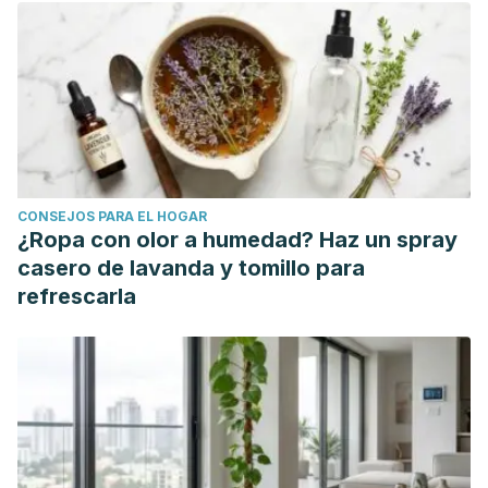
of odontostomatology
,
5
(2), 147-152.
Lozano, J. S., Sebastián, M. S., González, F., Hernández-
Sampelayo, T., & Gómez, M. L. N. (2011). Infecciones
bacterianas de la piel y tejidos blandos.
Protocolos de
infectología AEP
.
CONSEJOS PARA EL HOGAR
¿Ropa con olor a humedad? Haz un spray
casero de lavanda y tomillo para
refrescarla