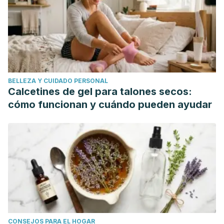
Wochenschrift.
Fong, I. 1994.
The value of prophylactic (monthly)
crotimazole versus empiric self-treatment in recurrent
vaginal candidiasis
. Genitorium Med. (70 pp).
Huber, H. P., & Nook, T. (1986). [Proof of the effectiveness
of a clotrimazole cream paste in acne vulgaris]. Zeitschrift
BELLEZA Y CUIDADO PERSONAL
Fur Hautkrankheiten.
Calcetines de gel para talones secos:
Sitka, U., & Weingartner, L. (1976). [Clotrimazol in the
cómo funcionan y cuándo pueden ayudar
treatment of candida infections in premature and newborn
children (author’s transl)]. Med Klin.
Medicina. 2014.
Clotrimazol: Antibióticos
. McGraw-Hill
Education.
CONSEJOS PARA EL HOGAR