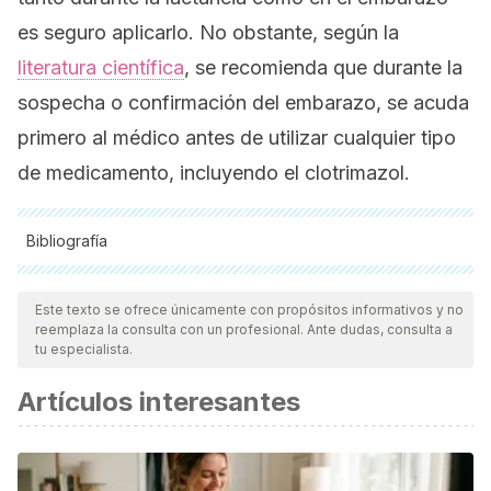
es seguro aplicarlo. No obstante, según la
literatura científica
, se recomienda que durante la
sospecha o confirmación del embarazo, se acuda
primero al médico antes de utilizar cualquier tipo
de medicamento, incluyendo el clotrimazol.
Bibliografía
Todas las fuentes citadas fueron revisadas a profundidad por
nuestro equipo, para asegurar su calidad, confiabilidad,
Este texto se ofrece únicamente con propósitos informativos y no
reemplaza la consulta con un profesional. Ante dudas, consulta a
vigencia y validez.
La bibliografía de este artículo fue
tu especialista.
considerada confiable y de precisión académica o
Artículos interesantes
científica.
Burmucic, R. (1977). Treatment of vaginal mycosis with
clotrimazol (Canesten) . Wiener Medizinische