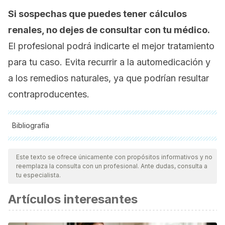
Si sospechas que puedes tener cálculos
renales, no dejes de consultar con tu médico.
El profesional podrá indicarte el mejor tratamiento
para tu caso. Evita recurrir a la automedicación y
a los remedios naturales, ya que podrían resultar
contraproducentes.
Bibliografía
Todas las fuentes citadas fueron revisadas a profundidad por
nuestro equipo, para asegurar su calidad, confiabilidad,
Este texto se ofrece únicamente con propósitos informativos y no
reemplaza la consulta con un profesional. Ante dudas, consulta a
vigencia y validez.
La bibliografía de este artículo fue
tu especialista.
considerada confiable y de precisión académica o
Artículos interesantes
científica.
Medical management of renal stone, NCBI,