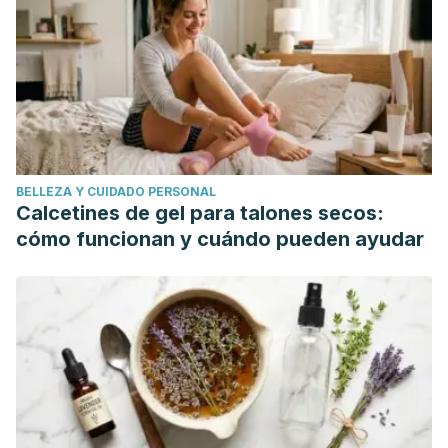
https://www.ncbi.nlm.nih.gov/pmc/articles/PMC3313741/
Kidney stones, Mayo Clinic,
https://www.mayoclinic.org/diseases-conditions/kidney-
stones/diagnosis-treatment/drc-20355759
Diagnosis and Initial Management of Kidney Stones,
American Family Physician AAFP,
http://www.aafp.org/afp/2001/0401/p1329.html
BELLEZA Y CUIDADO PERSONAL
Calcetines de gel para talones secos:
cómo funcionan y cuándo pueden ayudar