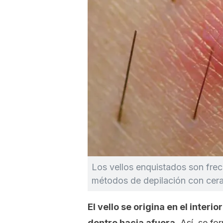
Los vellos enquistados son fre
métodos de depilación con cera
El vello se origina en el interi
dentro hacia afuera.
Así, se fo