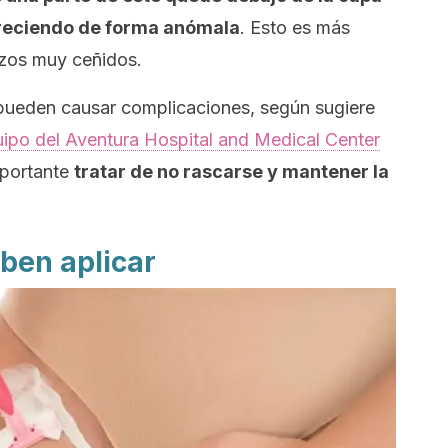
reciendo de forma anómala
. Esto es más
rizos muy ceñidos.
pueden causar complicaciones, según sugiere
uipo del Aventura Hospital and Medical Center
importante
tratar de no rascarse y mantener la
ben aplicar