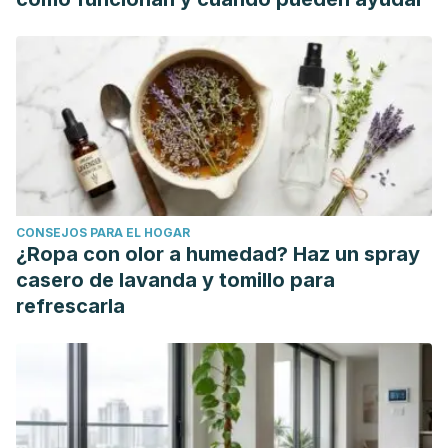
06/03/2020.
Mackie, A., Rigby, N., Harvey, P., & Bajka, B. (2016).
Increasing dietary oat fibre decreases the permeability of
intestinal mucus.
Journal of functional foods
,
26
, 418-427.
Available at:
https://doi.org/10.1016/j.jff.2016.08.018
.
Accessed 06/03/2020.
MedlinePlus (2019). Antioxidantes. Available at:
https://medlineplus.gov/spanish/antioxidants.html
.
CONSEJOS PARA EL HOGAR
Accessed 06/03/2020.
¿Ropa con olor a humedad? Haz un spray
Othman, R. A., Moghadasian, M. H., & Jones, P. J. (2011).
casero de lavanda y tomillo para
Cholesterol-lowering effects of oat β-glucan.
Nutrition
refrescarla
reviews
,
69
(6), 299-309. Available at:
https://doi.org/10.1111/j.1753-4887.2011.00401.x
. Accessed
06/03/2020.
MedlinePlus (2018). Fibra. Available at:
https://medlineplus.gov/spanish/ency/article/002470.htm
.