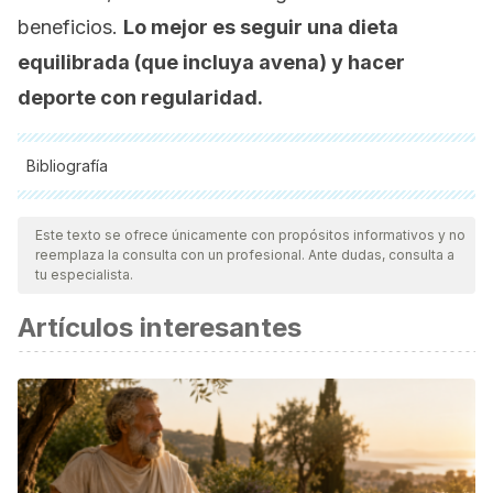
beneficios.
Lo mejor es seguir una dieta
equilibrada (que incluya avena) y hacer
deporte con regularidad.
Bibliografía
Todas las fuentes citadas fueron revisadas a profundidad por
nuestro equipo, para asegurar su calidad, confiabilidad,
Este texto se ofrece únicamente con propósitos informativos y no
reemplaza la consulta con un profesional. Ante dudas, consulta a
vigencia y validez.
La bibliografía de este artículo fue
tu especialista.
considerada confiable y de precisión académica o
Artículos interesantes
científica.
Chandalia, M., Garg, A., Lutjohann, D., Von Bergmann, K.,
Grundy, S. M., & Brinkley, L. J. (2000). Beneficial effects of
high dietary fiber intake in patients with type 2 diabetes
mellitus.
New England Journal of Medicine
,
342
(19), 1392-
1398. Available at: