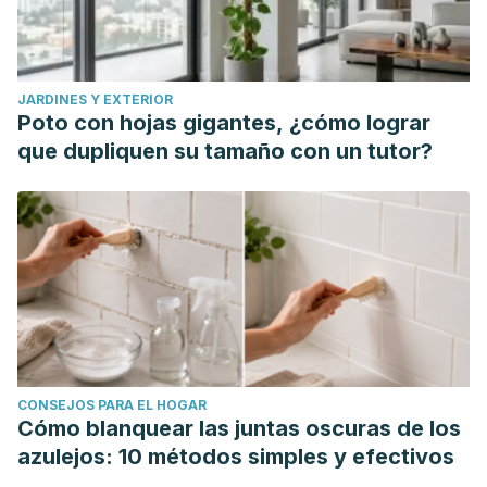
Accessed 06/03/2020.
Peterson, D. M. (2001). Oat antioxidants.
Journal of cereal
science
,
33
(2), 115-129. Available at:
JARDINES Y EXTERIOR
https://doi.org/10.1006/jcrs.2000.0349
. Accessed
Poto con hojas gigantes, ¿cómo lograr
06/03/2020.
que dupliquen su tamaño con un tutor?
Rebello, C. J., O’Neil, C. E., & Greenway, F. L. (2016). Dietary
fiber and satiety: the effects of oats on satiety.
Nutrition
Reviews
,
74
(2), 131-147. Available at:
https://doi.org/10.1093/nutrit/nuv063
. Accessed
06/03/2020.
Singh, R., De, S., & Belkheir, A. (2013). Avena sativa (Oat), a
potential neutraceutical and therapeutic agent: an
overview.
Critical reviews in food science and
CONSEJOS PARA EL HOGAR
nutrition
,
53
(2), 126-144. Available at:
Cómo blanquear las juntas oscuras de los
https://doi.org/10.1080/10408398.2010.526725
. Accessed
azulejos: 10 métodos simples y efectivos
06/03/2020.