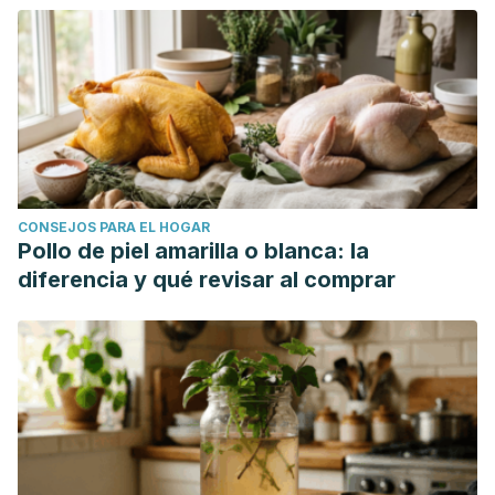
Virtanen, S. M., Kaila, M., Pekkanen, J., Kenward, M. G.,
Uusitalo, U., Pietinen, P., ... & Veijola, R. (2010). Early
introduction of oats associated with decreased risk of
persistent asthma and early introduction of fish with
decreased risk of allergic rhinitis.
British journal of
nutrition
,
103
(2), 266-273. Available at:
https://doi.org/10.1017/S0007114509991541
. Accessed
CONSEJOS PARA EL HOGAR
06/03/2020.
Pollo de piel amarilla o blanca: la
Zhang, X., McGeoch, S. C., Megson, I. L., MacRury, S. M.,
diferencia y qué revisar al comprar
Johnstone, A. M., Abraham, P., ... & Lobley, G. E. (2014). Oat‐
enriched diet reduces inflammatory status assessed by
circulating cell‐derived microparticle concentrations in type
2 diabetes.
Molecular nutrition & food research
,
58
(6),
1322-1332. Available at:
https://doi.org/10.1002/mnfr.201300820
. Accessed
06/03/2020.