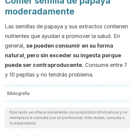
Comer semilla de papaya
moderadamente
Las semillas de papaya y sus extractos contienen
nutrientes que ayudan a promover la salud. En
general,
se pueden consumir en su forma
natural, pero sin exceder su ingesta porque
puede ser contraproducente.
Consume entre 7
y 10 pepitas y no tendrás problema.
Bibliografía
Todas las fuentes citadas fueron revisadas a profundidad por
nuestro equipo, para asegurar su calidad, confiabilidad,
Este texto se ofrece únicamente con propósitos informativos y no
reemplaza la consulta con un profesional. Ante dudas, consulta a
vigencia y validez.
La bibliografía de este artículo fue
tu especialista.
considerada confiable y de precisión académica o