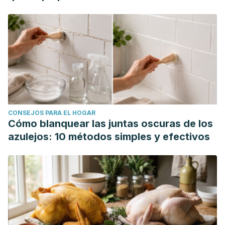
Campuzano-Bublitz, M., Rolón, L., Vera, L., Kennedy, M.
(2018). Efecto del consumo de pulpa de Carica papaya
sobre la glicemia y peso de ratones normo e
hiperglicémicos por aloxano.
Archivos Latinoamericanos
de Nutrición, 68
(2): 132-140.
CONSEJOS PARA EL HOGAR
Cómo blanquear las juntas oscuras de los
azulejos: 10 métodos simples y efectivos