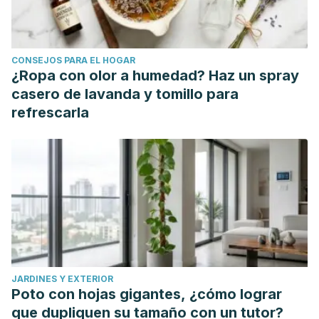
Journal of Herbal Medicine
,
2
(5 Part A), 1–8.
Singh O, Ali M. Phytochemical and antifungal profiles of the
seeds of carica papaya L.
Indian J Pharm Sci
.
CONSEJOS PARA EL HOGAR
2011;73(4):447–451. doi:10.4103/0250-474X.95648
¿Ropa con olor a humedad? Haz un spray
Yang J, Wang HP, Zhou L, Xu CF. Effect of dietary fiber on
casero de lavanda y tomillo para
constipation: a meta analysis.
World J Gastroenterol
.
refrescarla
2012;18(48):7378–7383. doi:10.3748/wjg.v18.i48.7378
Kugo M, Keter L, Maiyo A, et al. Fortification of Carica
papaya fruit seeds to school meal snacks may aid Africa
mass deworming programs: a preliminary survey.
BMC
Complement Altern Med
. 2018;18(1):327. Published 2018
Dec 7. doi:10.1186/s12906-018-2379-2
Naggayi M, Mukiibi N, Iliya E. The protective effects of
aqueous extract of Carica papaya seeds in paracetamol
JARDINES Y EXTERIOR
induced nephrotoxicity in male wistar rats.
Afr Health Sci
.
Poto con hojas gigantes, ¿cómo lograr
2015;15(2):598–605. doi:10.4314/ahs.v15i2.37
que dupliquen su tamaño con un tutor?