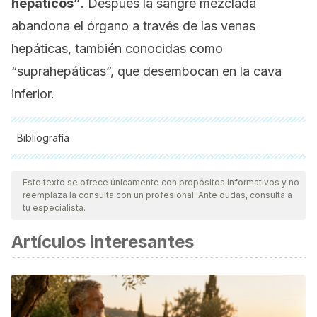
hepáticos”
. Después la sangre mezclada
abandona el órgano a través de las venas
hepáticas, también conocidas como
“suprahepáticas”, que desembocan en la cava
inferior.
Bibliografía
Todas las fuentes citadas fueron revisadas a profundidad por
nuestro equipo, para asegurar su calidad, confiabilidad,
Este texto se ofrece únicamente con propósitos informativos y no
reemplaza la consulta con un profesional. Ante dudas, consulta a
vigencia y validez.
La bibliografía de este artículo fue
tu especialista.
considerada confiable y de precisión académica o
Artículos interesantes
científica.
Sibulesky, L. (2013). Normal liver anatomy. Clinical Liver
Disease, 2(SUPPL. 1), 2012–2014.
https://doi.org/10.1002/cld.124