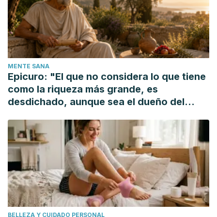
Abdel-Misih, S. R. Z., & Bloomston, M. (2010). Liver Anatomy.
Surgical Clinics of North America.
https://doi.org/10.1016/j.suc.2010.04.017
Ellis, H. (2011). Anatomy of the liver. Surgery.
https://doi.org/10.1016/j.mpsur.2011.09.012
MENTE SANA
Epicuro: "El que no considera lo que tiene
como la riqueza más grande, es
desdichado, aunque sea el dueño del
mundo"
BELLEZA Y CUIDADO PERSONAL