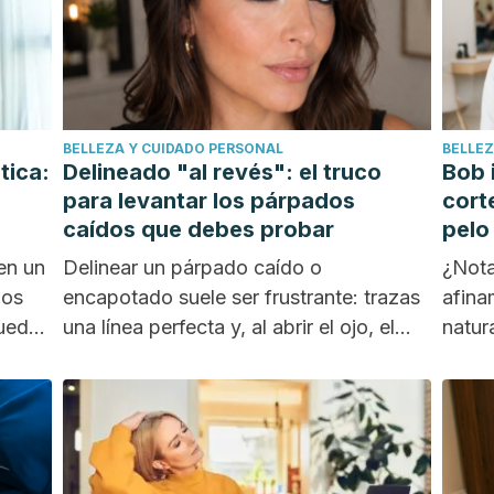
BELLEZA Y CUIDADO PERSONAL
BELLEZ
tica:
Delineado "al revés": el truco
Bob 
para levantar los párpados
cort
caídos que debes probar
pelo
en un
Delinear un párpado caído o
¿Nota
zos
encapotado suele ser frustrante: trazas
afina
puedes
una línea perfecta y, al abrir el ojo, el
natur
pliegue...