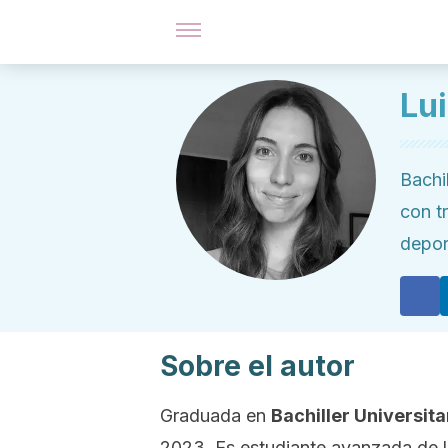
Lu
Bachi
con t
depor
Sobre el autor
Graduada en
Bachiller Universita
2023. Es estudiante avanzada de l