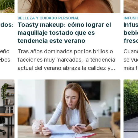
BELLEZA Y CUIDADO PERSONAL
INFUS
idos:
Toasty makeup: cómo lograr el
Infu
maquillaje tostado que es
bebi
tendencia este verano
fres
ueño
Tras años dominados por los brillos o
Cuand
debes
facciones muy marcadas, la tendencia
se vu
actual del verano abraza la calidez y
más f
la...