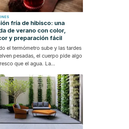
IONES
sión fría de hibisco: una
da de verano con color,
cor y preparación fácil
o el termómetro sube y las tardes
elven pesadas, el cuerpo pide algo
resco que el agua. La...