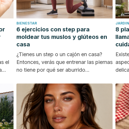
BIENESTAR
JARDIN
or
6 ejercicios con step para
8 pl
y
moldear tus muslos y glúteos en
llam
casa
cuid
¿Tienes un step o un cajón en casa?
Exist
s el
Entonces, verás que entrenar las piernas
aspec
a
no tiene por qué ser aburrido...
delic
para t