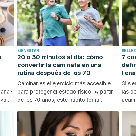
BIENESTAR
BELLEZ
o
20 o 30 minutos al día: cómo
7 co
convertir la caminata en una
defin
rutina después de los 70
llen
Caminar es el ejercicio más accesible
Si si
mana?
para proteger el estado físico. A partir
las p
iva
de los 70 años, este hábito toma...
acumu