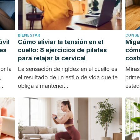
BIENESTAR
CONSE
óvil
Cómo aliviar la tensión en el
Miga
 es
cuello: 8 ejercicios de pilates
cómo
para relajar la cervical
cost
or la
La sensación de rigidez en el cuello es
Miras
,
el resultado de un estilo de vida que te
prime
obliga a mantener...
estad