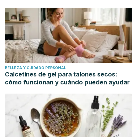
American Academy of Dermatology Association. How to
safely exfoliate at home.
Pazyar N, Yaghoobi R, et al. Oatmeal in dermatology: a
brief review.
Indian Journal of Dermatology Venerology
and Leprology.
Marzo-Abril 2012. 78 (2): 142-5.
Rodan K, Fields K, et al. Skincare bootcamp: the evolving
role of skincare.
PRS Global Open.
Diciembre 2016. 4 (12
Suppl): e1152.
BELLEZA Y CUIDADO PERSONAL
U. S. Food and Drug Administration. Code of Federal
Calcetines de gel para talones secos:
Regulations. Title 21. Vol 5. 21CFR347. U. S. Department of
cómo funcionan y cuándo pueden ayudar
Health and Human Services. Marzo 2022.