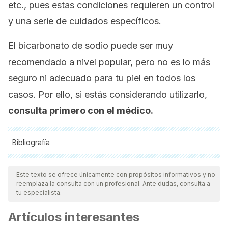
etc., pues estas condiciones requieren un control
y una serie de cuidados específicos.
El bicarbonato de sodio puede ser muy
recomendado a nivel popular, pero no es lo más
seguro ni adecuado para tu piel en todos los
casos. Por ello, si estás considerando utilizarlo,
consulta primero con el médico.
Bibliografía
Todas las fuentes citadas fueron revisadas a profundidad por
nuestro equipo, para asegurar su calidad, confiabilidad,
Este texto se ofrece únicamente con propósitos informativos y no
reemplaza la consulta con un profesional. Ante dudas, consulta a
vigencia y validez.
La bibliografía de este artículo fue
tu especialista.
considerada confiable y de precisión académica o
Artículos interesantes
científica.