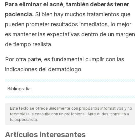
Para eliminar el acné, también deberás tener
paciencia.
Si bien hay muchos tratamientos que
pueden prometer resultados inmediatos, lo mejor
es mantener las expectativas dentro de un margen
de tiempo realista.
Por otra parte, es fundamental cumplir con las
indicaciones del dermatólogo.
Bibliografía
Todas las fuentes citadas fueron revisadas a profundidad por
nuestro equipo, para asegurar su calidad, confiabilidad,
Este texto se ofrece únicamente con propósitos informativos y no
reemplaza la consulta con un profesional. Ante dudas, consulta a
vigencia y validez.
La bibliografía de este artículo fue
tu especialista.
considerada confiable y de precisión académica o
Artículos interesantes
científica.