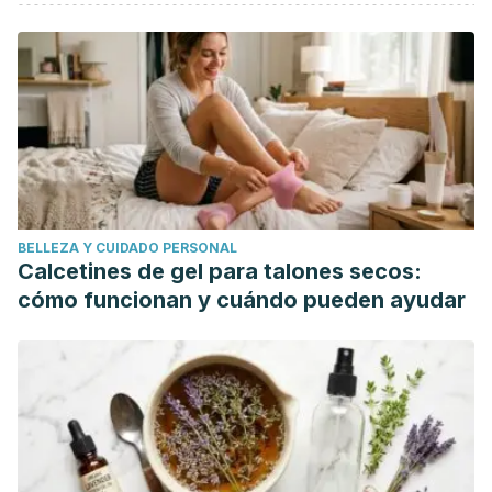
Muñoz Sandoval, M. y Poletti Vázquez, E. (2008).
Acné,
dieta y debate: un veredicto pendiente.
Medicina Interna
de MéxicoVol 24, Nº 5: 346-352. [En línea]. Disponible
en:
https://www.cmim.org/boletin/pdf2008/MedIntContenido0
VV.AA. (2011).
Influencia de la dieta en el acné: revisión de
la liteatura
. Rev. Chilena Dermatol. Vol. 27, Nº 1: 82-85. [En
línea]. Disponible
en:
https://www.sochiderm.org/web/revista/27_1/9.pdf
BELLEZA Y CUIDADO PERSONAL
Calcetines de gel para talones secos:
cómo funcionan y cuándo pueden ayudar