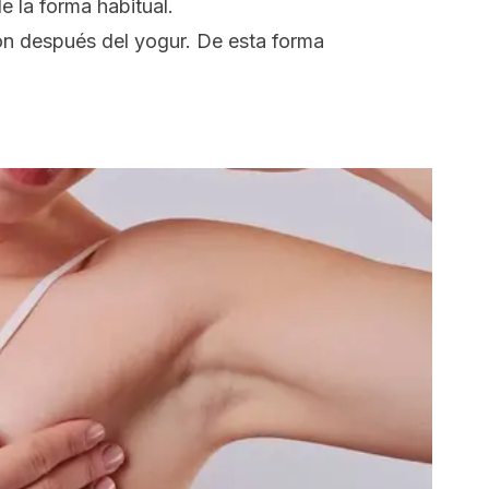
 la forma habitual.
món después del
yogur
. De esta forma