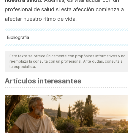
profesional de salud si esta afección comienza a
afectar nuestro ritmo de vida.
Bibliografía
Todas las fuentes citadas fueron revisadas a profundidad por
nuestro equipo, para asegurar su calidad, confiabilidad,
Este texto se ofrece únicamente con propósitos informativos y no
reemplaza la consulta con un profesional. Ante dudas, consulta a
vigencia y validez.
La bibliografía de este artículo fue
tu especialista.
considerada confiable y de precisión académica o
Artículos interesantes
científica.
Álvarez D, Berrozpe E, Castellino L, González L, et al.
Insomnio: Actualización en estrategias diagnósticas y
terapéuticas. Neurología Argentina. 2016; 8(3): 201-209.