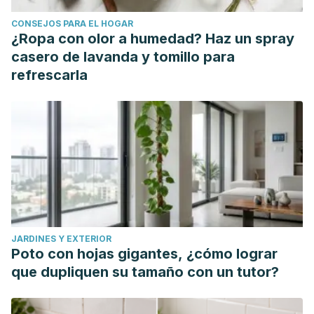
development. Current Opinion in Pharmacology.
CONSEJOS PARA EL HOGAR
2019;48:146-154.
¿Ropa con olor a humedad? Haz un spray
Zhang C, Bakker AD, Klein-Nulend J, Bravenboer N.
casero de lavanda y tomillo para
Studies on Osteocytes in Their 3D Native Matrix Versus 2D
refrescarla
In Vitro Models. Curr Osteoporos Rep. 2019;17(4):207-216.
Jung O, Radenkovic M, StojanoviĆ S, Lindner C et al.
In
Vitro
and
In Vivo
Biocompatibility Analysis of a New
Transparent Collagen-based Wound Membrane for Tissue
Regeneration in Different Clinical Indications. In Vivo.
2020;34(5):2287-2295.
Halapas A, Papalois A, Stauropoulou A, Philippou A et al. In
vivo models for heart failure research. In Vivo. 2008 Nov-
JARDINES Y EXTERIOR
Dec;22(6):767-80.
Poto con hojas gigantes, ¿cómo lograr
que dupliquen su tamaño con un tutor?