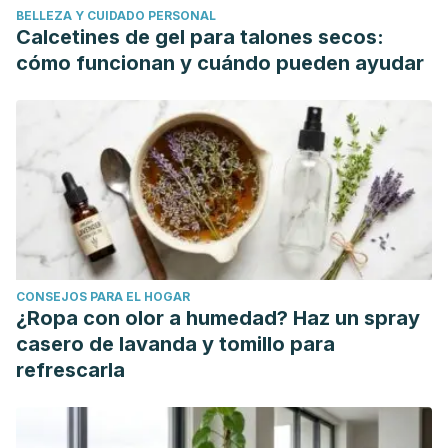
BELLEZA Y CUIDADO PERSONAL
(2018). Exposición de los ojos al sol: eficacia de
Calcetines de gel para talones secos:
protección UV prevista de varias gafas de sol.
Revista de
cómo funcionan y cuándo pueden ayudar
ciencia de la exposición y epidemiología ambiental
, 29 (6),
753–764. https://doi.org/10.1038/s41370-018-0087-0
Balbona Brito R, Torres García D, Vázquez Negrín FS,
Suárez Herrera V, Alemán Suárez I, Morán Martín Y.
Síndrome de ojo seco.
Revista Cubana de Oftalmología
2005; 18 (1). Available at:
http://scielo.sld.cu/scielo.php?
pid=S0864-
21762005000100011&script=sci_arttext&tlng=pt
. Accessed
CONSEJOS PARA EL HOGAR
07/12/2020.
¿Ropa con olor a humedad? Haz un spray
Colegio Oficial de Ópticos-Optometristas de Andalucía.
casero de lavanda y tomillo para
"Gafas de sol no homologadas".
refrescarla
https://www.tuoptometrista.com/proteccion-solar/gafas-de-
sol-no-homologadas/
Duro Mota E, Campillos Páez M, Causín Serrano S
. El