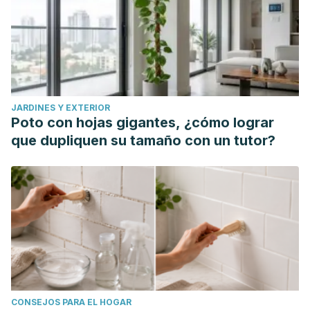
sol y los filtros solares. Medifam 2003; 13 (3): 39-45.
Available at:
http://scielo.isciii.es/scielo.php?pid=S1131-
57682003000300005&script=sci_arttext&tlng=pt
.
Accessed 07/12, 2020.
JARDINES Y EXTERIOR
Poto con hojas gigantes, ¿cómo lograr
que dupliquen su tamaño con un tutor?
CONSEJOS PARA EL HOGAR