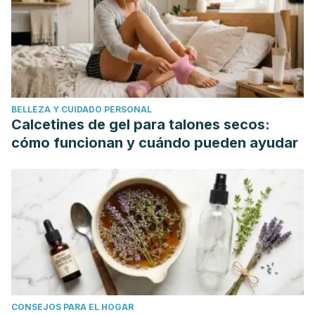
8305
(03)00041-6
Cogan, T. A., Slader, J., Bloomfield, S. F., & Humphrey, T. J.
(2002). Achieving hygiene in the domestic kitchen: The
effectiveness of commonly used cleaning procedures.
Journal of Applied Microbiology.
BELLEZA Y CUIDADO PERSONAL
https://doi.org/10.1046/j.1365-2672.2002.01598.x
Calcetines de gel para talones secos:
Rusin, P., Orosz-Coughlin, P., & Gerba, C. (1998). Reduction
cómo funcionan y cuándo pueden ayudar
of faecal coliform, coliform and heterotrophic plate count
bacteria in the household kitchen and bathroom by
disinfection with hypochlorite cleaners. Journal of Applied
Microbiology.
https://doi.org/10.1046/j.1365-
2672.1998.00598.x
Taché, J., & Carpentier, B. (2014). Hygiene in the home
kitchen: Changes in behaviour and impact of key
microbiological hazard control measures. Food Control.
CONSEJOS PARA EL HOGAR
https://doi.org/10.1016/j.foodcont.2013.07.026