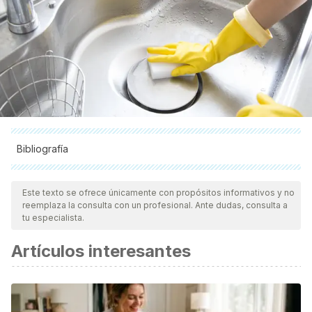
Bibliografía
Todas las fuentes citadas fueron revisadas a profundidad por
nuestro equipo, para asegurar su calidad, confiabilidad,
Este texto se ofrece únicamente con propósitos informativos y no
reemplaza la consulta con un profesional. Ante dudas, consulta a
vigencia y validez.
La bibliografía de este artículo fue
tu especialista.
considerada confiable y de precisión académica o
Artículos interesantes
científica.
Beumer, R. R., & Kusumaningrum, H. (2003). Kitchen
hygiene in daily life. In International Biodeterioration and
Biodegradation.
https://doi.org/10.1016/S0964-