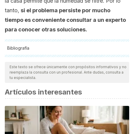
la casa permite que la humedad se filtre. Por lo
tanto,
si el problema persiste por mucho
tiempo es conveniente consultar a un experto
para conocer otras soluciones.
Bibliografía
Todas las fuentes citadas fueron revisadas a profundidad por
nuestro equipo, para asegurar su calidad, confiabilidad,
Este texto se ofrece únicamente con propósitos informativos y no
reemplaza la consulta con un profesional. Ante dudas, consulta a
vigencia y validez.
La bibliografía de este artículo fue
tu especialista.
considerada confiable y de precisión académica o
Artículos interesantes
científica.
Pasini, C., D’Aquila, F., Curir, P., & Gullino, M. L. (1997).
Effectiveness of antifungal compounds againts rose
powdery mildew (Sphaerotheca pannosa var. rosae) in
glasshouses. Crop Protection.
https://doi.org/10.1016/S0261-2194
(96)00095-6