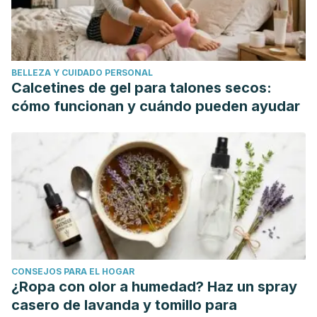
Moro, A. (2011). Las increíbles propiedades del
bicarbonato de sodio.
Mas, A., Troncoso, A. M., García-Parrilla, M. C., & Torija, M.
BELLEZA Y CUIDADO PERSONAL
J. (2015). Vinegar. In Encyclopedia of Food and Health.
Calcetines de gel para talones secos:
https://doi.org/10.1016/B978-0-12-384947-2.00726-1
cómo funcionan y cuándo pueden ayudar
CONSEJOS PARA EL HOGAR
¿Ropa con olor a humedad? Haz un spray
casero de lavanda y tomillo para