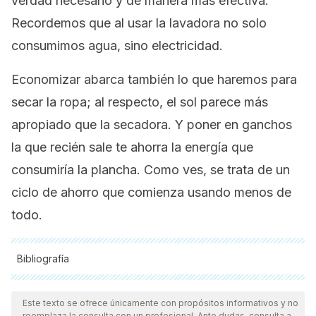
verdad necesario y de manera más efectiva.
Recordemos que al usar la lavadora no solo
consumimos agua, sino electricidad.
Economizar abarca también lo que haremos para
secar la ropa; al respecto, el sol parece más
apropiado que la secadora. Y poner en ganchos
la que recién sale te ahorra la energía que
consumiría la plancha. Como ves, se trata de un
ciclo de ahorro que comienza usando menos de
todo.
Bibliografía
Todas las fuentes citadas fueron revisadas a profundidad por
nuestro equipo, para asegurar su calidad, confiabilidad,
Este texto se ofrece únicamente con propósitos informativos y no
reemplaza la consulta con un profesional. Ante dudas, consulta a