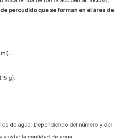
lanca teñida de forma accidental. Incluso,
e percudido que se forman en el área de
 ml).
(15 g).
litros de agua. Dependiendo del número y del
ajustar la cantidad de agua.