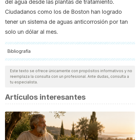
del agua desde las plantas de tratamiento.
Ciudadanos como los de Boston han logrado
tener un sistema de aguas anticorrosión por tan
solo un dólar al mes.
Bibliografía
Todas las fuentes citadas fueron revisadas a profundidad por
nuestro equipo, para asegurar su calidad, confiabilidad,
Este texto se ofrece únicamente con propósitos informativos y no
reemplaza la consulta con un profesional. Ante dudas, consulta a
vigencia y validez.
La bibliografía de este artículo fue
tu especialista.
considerada confiable y de precisión académica o
Artículos interesantes
científica.
Reyes, Y.C., Vergara, I., Torres, O.E., Díaz-Lagos, M., &
González, E.E. (2016). Contaminación por metales pesados:
Implicaciones en salud, ambiente y seguridad alimentaria.
Revista Ingeniería Investigación y Desarrollo, 16 (2), pp.