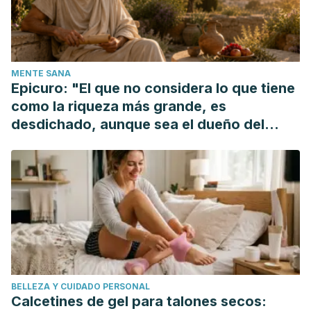
66-77
Järup, L. (2003). Hazards of heavy metal contamination.
British Medical Bulletin. https://doi.org/10.1093/bmb/ldg032
Singh, R., Gautam, N., Mishra, A., & Gupta, R. (2011). Heavy
MENTE SANA
metals and living systems: An overview. Indian Journal of
Epicuro: "El que no considera lo que tiene
Pharmacology. https://doi.org/10.4103/0253-7613.81505
como la riqueza más grande, es
Nazir, R., Khan, M., Masab, M., Rehman, H. U., Rauf, N. U.,
desdichado, aunque sea el dueño del
Shahab, S., … Shaheen, Z. (2015). Accumulation of heavy
mundo"
metals (Ni, Cu, Cd, Cr, Pb, Zn, Fe) in the soil, water and
plants and analysis of physico-chemical parameters of soil
and water collected from Tanda Dam Kohat. Journal of
Pharmaceutical Sciences and Research.
https://doi.org/10.1109/PLASMA.1998.677625
BELLEZA Y CUIDADO PERSONAL
Calcetines de gel para talones secos: