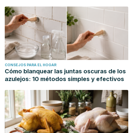
Raulf, M., Bergmann, K. C., Kull, S., Sander, I., Hilger, C.,
Brüning, T., Jappe, U., Müsken, H., Sperl, A., Vrtala, S.,
Zahradnik, E., & Klimek, L. (2015). Mites and other indoor
allergens - from exposure to sensitization and treatment.
Allergo journal international,
24(3), 68–80.
https://pmc.ncbi.nlm.nih.gov/articles/PMC4479455/
CONSEJOS PARA EL HOGAR
Cómo blanquear las juntas oscuras de los
azulejos: 10 métodos simples y efectivos