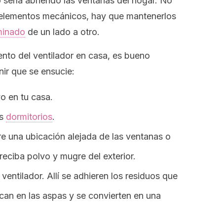
o sería abriendo las ventanas del hogar. No
 elementos mecánicos, hay que mantenerlos
minado
de un lado a otro.
nto del ventilador en casa, es bueno
ir que se ensucie:
o en tu casa.
os
dormitorios
.
rre una ubicación alejada de las ventanas o
reciba polvo y mugre del exterior.
ventilador. Allí se adhieren los residuos que
ican en las aspas y se convierten en una