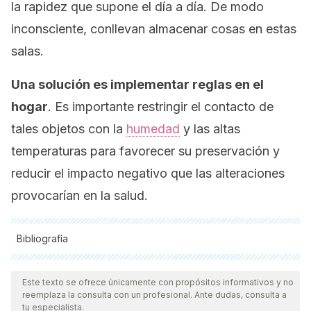
la rapidez que supone el día a día. De modo
inconsciente, conllevan almacenar cosas en estas
salas.
Una solución es implementar reglas en el
hogar
. Es importante restringir el contacto de
tales objetos con la
humedad
y las altas
temperaturas para favorecer su preservación y
reducir el impacto negativo que las alteraciones
provocarían en la salud.
Bibliografía
Todas las fuentes citadas fueron revisadas a profundidad por
nuestro equipo, para asegurar su calidad, confiabilidad,
Este texto se ofrece únicamente con propósitos informativos y no
reemplaza la consulta con un profesional. Ante dudas, consulta a
vigencia y validez.
La bibliografía de este artículo fue
tu especialista.