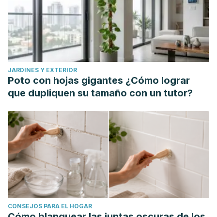
Gibbons, S., Schwartz, T., Fouquier, J., Mitchell, M.,
Sangwan, N., Gilbert, J., Kelley, S. (2015). Sucesión
ecológica y viabilidad de la microbiota asociada a
humanos en la superficie de los baños.
Sociedad
Americana de Microbiología, 81
(2).
JARDINES Y EXTERIOR
https://journals.asm.org/doi/10.1128/AEM.03117-14
Poto con hojas gigantes ¿Cómo lograr
Iruela, S. Cómo conservar un perfume.
Escuela Online de
que dupliquen su tamaño con un tutor?
Perfumería
. https://formacionenperfumeria.com/como-
conservar-un-perfume/
Medina-Patruno, C., Bolaños-Rivero, M., Martín-Sánchez,
AM., Saavedra-Santana, P., Vicente-Barrero, M. (2019).
¿Cuál es el nivel de contaminación del cepillo de dientes
almacenado en diferentes entornos sanitarios? Avances en
Odontoestomatología,
35
(2), 69-72.
https://scielo.isciii.es/pdf/odonto/v35n2/0213-1285-odonto-
CONSEJOS PARA EL HOGAR
35-2-69.pdf
Cómo blanquear las juntas oscuras de los