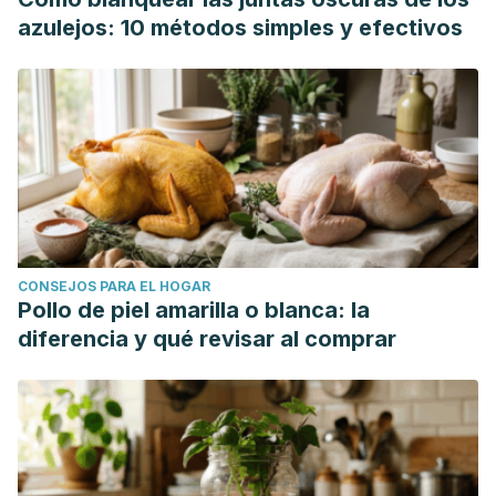
Medline Plus. (2022). Almacenamiento de sus medicinas.
azulejos: 10 métodos simples y efectivos
Medline Plus. Biblioteca Nacional de Estados Unidos.
https://medlineplus.gov/ency/patientinstructions/000534.htm
R-Biopharm. (2015). Microorganismos en los cosméticos:
¿Puede su maquillaje enfermarlo?
R-Biopharm.
https://food.r-biopharm.com/es/news/microorganismos-en-
los-cosmeticos-puede-su-maquillaje-enfermarlo/
Vardoulakis, S., Espinoza Oyarce, D. (2021). Los baños
públicos están repletos de gérmenes, pero existen formas
CONSEJOS PARA EL HOGAR
sencillas de reducir el riesgo de infecciones.
Universidad
Pollo de piel amarilla o blanca: la
del Sur de Australia
. https://www.unisa.edu.au/media-
diferencia y qué revisar al comprar
centre/Releases/2021/public-washrooms-are-flush-with-
germs-but-there-are-simple-ways-to-reduce-your-risk-of-
infections/