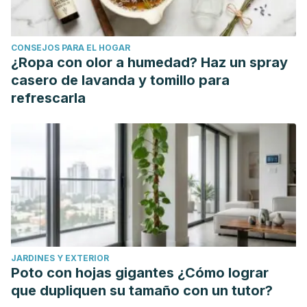
Investigación [Internet]. 2012;36(76):75-96. Recuperado
de:
https://www.redalyc.org/articulo.oa?id=376140391004
CONSEJOS PARA EL HOGAR
Alan D.KleinM.D.1Neal S.PenneysM.D., Ph.D.1. Aloe vera.
¿Ropa con olor a humedad? Haz un spray
Journal of the American Academy of Dermatology
.
Volume
casero de lavanda y tomillo para
18, Issue 4, Part 1
, April 1988, Pages 714-720. Disponible
refrescarla
en:
https://doi.org/10.1016/S0190-9622(88)70095-X
Carmen U., Beatriz E., & José Manuel V. "Las plantas en los
libros de Conocimiento del Medio de 2o ciclo de primaria."
Revista Eureka sobre Enseñanza y Divulgación de las
Ciencias 10, no. 3 (2013):329-352. Redalyc,
https://www.redalyc.org/articulo.oa?id=92028240003
Eitel, Ernest J., (1878). Feng - Shui: The rudiments os
natural science in China. Disponible en:
JARDINES Y EXTERIOR
https://books.google.com.ar/books?
Poto con hojas gigantes ¿Cómo lograr
hl=es&lr=&id=m2lbAAAAcAAJ&oi=fnd&pg=PA1&dq=feng+sh
que dupliquen su tamaño con un tutor?