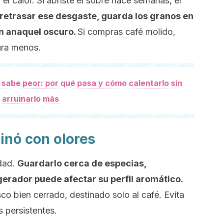
 el calor. Si abriste el sobre hace semanas, el
retrasar ese desgaste, guarda los granos en
un anaquel oscuro.
Si compras café molido,
ra menos.
 sabe peor: por qué pasa y cómo calentarlo sin
arruinarlo más
minó con olores
idad.
Guardarlo cerca de especias,
gerador puede afectar su perfil aromático.
co bien cerrado, destinado solo al café. Evita
s persistentes.