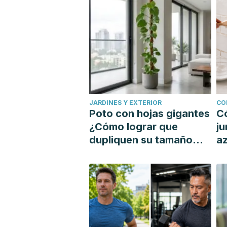
JARDINES Y EXTERIOR
CO
Poto con hojas gigantes
C
¿Cómo lograr que
ju
dupliquen su tamaño
az
con un tutor?
si