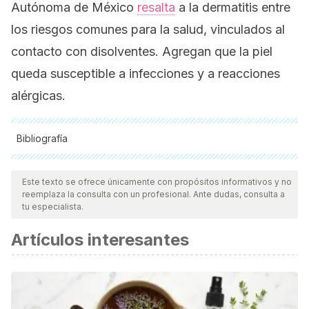
Autónoma de México
resalta
a la dermatitis entre
los riesgos comunes para la salud, vinculados al
contacto con disolventes. Agregan que la piel
queda susceptible a infecciones y a reacciones
alérgicas.
Bibliografía
Todas las fuentes citadas fueron revisadas a profundidad por
nuestro equipo, para asegurar su calidad, confiabilidad,
Este texto se ofrece únicamente con propósitos informativos y no
reemplaza la consulta con un profesional. Ante dudas, consulta a
vigencia y validez.
La bibliografía de este artículo fue
tu especialista.
considerada confiable y de precisión académica o
Artículos interesantes
científica.
Araiza D. Procedimiento de operación para el manejo de
disolventes. Instituto de Química. Universidad Nacional
Autónoma de México. México; 2020.