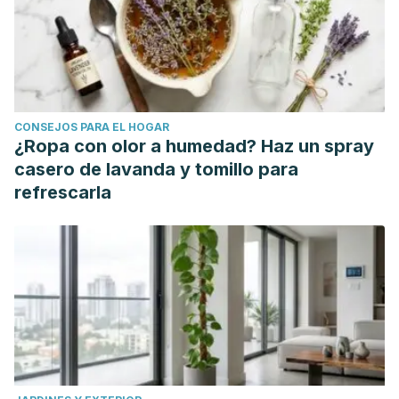
https://www.iquimica.unam.mx/images/iqseguro/006_Manejo_d
Blanqueador con cloro/Solución con hipoclorito de sodio.
Chemical Safety Facts.org.
https://www.chemicalsafetyfacts.org/es/blanqueador-con-
cloro-solucion-con-hipoclorito-de-sodio/
CONSEJOS PARA EL HOGAR
Efectos de las sustancias químicas al contacto con la piel:
¿Ropa con olor a humedad? Haz un spray
Lo que deben saber los trabajadores. Centros para el
casero de lavanda y tomillo para
Control y Prevención de Enfermedades. Estados Unidos;
refrescarla
2011. https://www.cdc.gov/spanish/niosh/docs/2011-
199_sp/default.html
Escuela de Medicina. Facultad de Medicina. Pontificia
Universidad Católica de Chile. CITUC alerta sobre los
riesgos de la ingesta de silicona líquida en niños.
https://medicina.uc.cl/noticias/cituc-alerta-sobre-los-
riesgos-de-la-ingesta-de-silicona-liquida-en-ninos/
Los mohos (hongos) en el medio ambiente. Centros para el