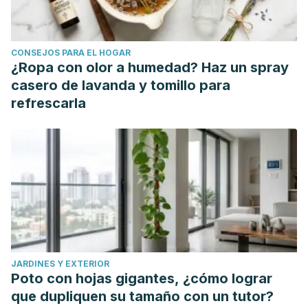
04 de mayo de 2021]
United States Environmental Protection Agency. Guía para
el control de la humedad en el diseño, la construcción y
CONSEJOS PARA EL HOGAR
mantenimiento de edificaciones [Internet]. Estados Unidos:
¿Ropa con olor a humedad? Haz un spray
U.S. Environmental Protection Agency; 2016 [citado 04 de
casero de lavanda y tomillo para
mayo de 2021]
refrescarla
JARDINES Y EXTERIOR
Poto con hojas gigantes, ¿cómo lograr
que dupliquen su tamaño con un tutor?