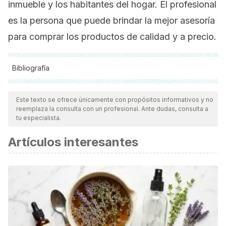
inmueble y los habitantes del hogar. El profesional
es la persona que puede brindar la mejor asesoría
para comprar los productos de calidad y a precio.
Bibliografía
Todas las fuentes citadas fueron revisadas a profundidad por
nuestro equipo, para asegurar su calidad, confiabilidad,
Este texto se ofrece únicamente con propósitos informativos y no
reemplaza la consulta con un profesional. Ante dudas, consulta a
vigencia y validez.
La bibliografía de este artículo fue
tu especialista.
considerada confiable y de precisión académica o
Artículos interesantes
científica.
United States Gypsum Company. Manual de construcción
con yeso [Internet]. Estados Unidos: USG Corporation;
2000 [citado 04 de mayo de 2021]
Nolhier M. El yeso, un material apropiado para una
construcción barata [Internet]. Francia: (S.E); 1986 [citado