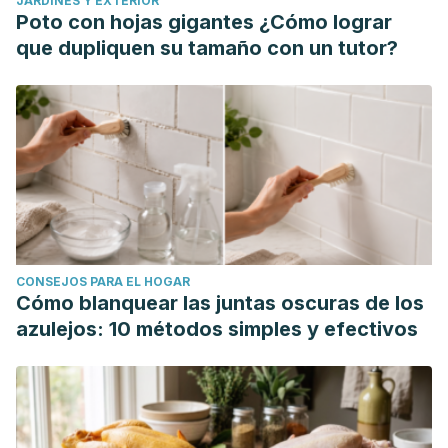
JARDINES Y EXTERIOR
detección del secado de ropa?.
Pistas Educativas
,
39
(126).
Poto con hojas gigantes ¿Cómo lograr
Martínez, P., Sarmiento, P., & Urquieta, W. (2005).
que dupliquen su tamaño con un tutor?
Evaluación de la humedad por condensación dentro de
viviendas sociales.
Revista INVI
,
20
(55).
CONSEJOS PARA EL HOGAR
Cómo blanquear las juntas oscuras de los
azulejos: 10 métodos simples y efectivos