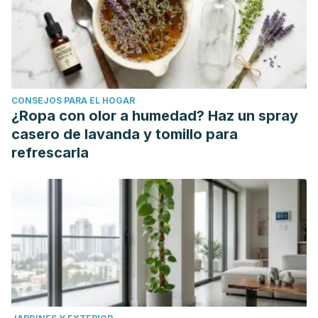
Camargo Rodriguez, M. G., Martinez Medellin, J. F., &
Hernandez Arevalo, A. P. (2009). Proyecto viabilidad
economica y financiera para el servico de lavado y
secado de ropa por kilos en viviendas de interés social"
Servisec".
CONSEJOS PARA EL HOGAR
Cajahuanca Paita, A. D. (2019). Diseño y construcción de un
¿Ropa con olor a humedad? Haz un spray
secador solar para secado de ropa en menor tiempo
casero de lavanda y tomillo para
costo espacio en la Región Junín.
refrescarla
Felix Amao, V. O., Prada Figueroa, J. M., & Sagastegui
Anticona, M. D. R. (2020). Servicio de auto lavandería en
lavado y secado de ropa en Lima Metropolitana-Jesús
María.
Cervantes, R. M., Medina, J. A. P., Olivares, J. P., Jasso, R.
C., & Calderón, A. E. (2017). Análisis de modelos
matemáticos para detectar humedad relativa en secadoras
de ropa:¿ Usar ecuaciones favorece a una buena