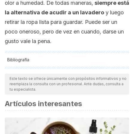
olor a humedad. De todas maneras,
siempre está
la alternativa de acudir a un lavadero
y luego
retirar la ropa lista para guardar. Puede ser un
poco oneroso, pero de vez en cuando, darse un
gusto vale la pena.
Bibliografía
Todas las fuentes citadas fueron revisadas a profundidad por
nuestro equipo, para asegurar su calidad, confiabilidad,
Este texto se ofrece únicamente con propósitos informativos y no
reemplaza la consulta con un profesional. Ante dudas, consulta a
vigencia y validez.
La bibliografía de este artículo fue
tu especialista.
considerada confiable y de precisión académica o
Artículos interesantes
científica.
Carrera Gallissà, E. (2015). Caracterización de tejidos.
Principales ensayos físicos para evaluar la calidad de los
tejidos textiles.