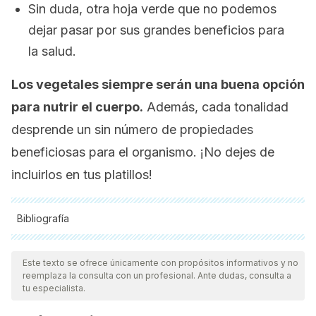
Sin duda, otra hoja verde que no podemos
dejar pasar por sus grandes beneficios para
la salud.
Los vegetales siempre serán una buena opción
para nutrir el cuerpo.
Además, cada tonalidad
desprende un sin número de propiedades
beneficiosas para el organismo. ¡No dejes de
incluirlos en tus platillos!
Bibliografía
Todas las fuentes citadas fueron revisadas a profundidad por
nuestro equipo, para asegurar su calidad, confiabilidad,
Este texto se ofrece únicamente con propósitos informativos y no
reemplaza la consulta con un profesional. Ante dudas, consulta a
vigencia y validez.
La bibliografía de este artículo fue
tu especialista.
considerada confiable y de precisión académica o