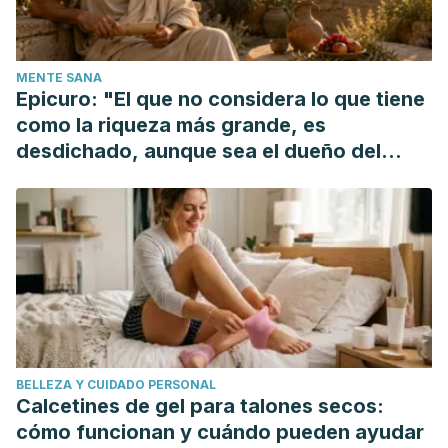
Esteban, M. L., & Távora, A. (2008). El amor romántico y la
subordinación social de las mujeres: Revisiones y
propuestas. Anuario de Psicologia.
MENTE SANA
Epicuro: "El que no considera lo que tiene
como la riqueza más grande, es
desdichado, aunque sea el dueño del
mundo"
BELLEZA Y CUIDADO PERSONAL
Calcetines de gel para talones secos:
cómo funcionan y cuándo pueden ayudar