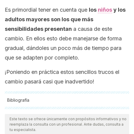
Es primordial tener en cuenta que
los
niños
y los
adultos mayores son los que más
sensibilidades presentan
a causa de este
cambio. En ellos esto debe manejarse de forma
gradual, dándoles un poco más de tiempo para
que se adapten por completo.
¡Poniendo en práctica estos sencillos trucos el
cambio pasará casi que inadvertido!
Bibliografía
Todas las fuentes citadas fueron revisadas a profundidad por
nuestro equipo, para asegurar su calidad, confiabilidad,
Este texto se ofrece únicamente con propósitos informativos y no
reemplaza la consulta con un profesional. Ante dudas, consulta a
vigencia y validez.
La bibliografía de este artículo fue
tu especialista.