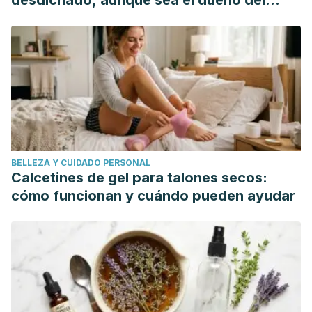
desdichado, aunque sea el dueño del
León, M. T
. FISIOLOGÍA POSCOSECHA DE ALBAHACA
mundo"
(Occimum basilicum L.) CON Y SIN ACOLCHADO.
https://pdfs.semanticscholar.org/4e38/cb543d4b62466d21b
Martín Garretas, D.
Evaluación de la capacidad
antioxidante de la miel y su potencial como conservante
natural. Universidad de Salamanca.
https://gredos.usal.es/bitstream/handle/10366/128094
sequence=1
BELLEZA Y CUIDADO PERSONAL
Calcetines de gel para talones secos:
cómo funcionan y cuándo pueden ayudar