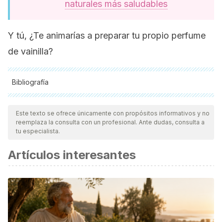
naturales más saludables
Y tú, ¿Te animarías a preparar tu propio perfume
de vainilla?
Bibliografía
Todas las fuentes citadas fueron revisadas a profundidad por
nuestro equipo, para asegurar su calidad, confiabilidad,
Este texto se ofrece únicamente con propósitos informativos y no
reemplaza la consulta con un profesional. Ante dudas, consulta a
vigencia y validez.
La bibliografía de este artículo fue
tu especialista.
considerada confiable y de precisión académica o
Artículos interesantes
científica.
Bythrow, J. D. (2005, December). Vanilla as a medicinal
plant. In
Seminars in integrative medicine
(Vol. 3, No. 4, pp.
129-131). WB Saunders.