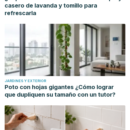
Kelby, S. (2012).
El libro de la fotografía digital
. Peachpit
casero de lavanda y tomillo para
Press.
refrescarla
Guasco, I. (2012).
Técnicas de fotografía profesional
.
USERSHOP.
Marín Amatller, A. (2012). Manual de fotografía digital.
JARDINES Y EXTERIOR
Poto con hojas gigantes ¿Cómo lograr
que dupliquen su tamaño con un tutor?