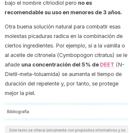
bajo el nombre citriodiol pero
no es
recomendable su uso en menores de 3 años.
Otra buena solución natural para combatir esas
molestas picaduras radica en la combinación de
ciertos ingredientes. Por ejemplo, si a la vainilla o
al aceite de citronela (
Cymbopogon citratus
) se le
añade
una concentración del 5% de
DEET
(N-
Dietil-meta-toluamida) se aumenta el tiempo de
duración del repelente y, por tanto, se protege
mejor la piel.
Bibliografía
Todas las fuentes citadas fueron revisadas a profundidad por
nuestro equipo, para asegurar su calidad, confiabilidad,
Este texto se ofrece únicamente con propósitos informativos y no