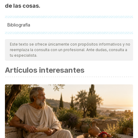
de las cosas.
Bibliografía
Todas las fuentes citadas fueron revisadas a profundidad por
nuestro equipo, para asegurar su calidad, confiabilidad,
Este texto se ofrece únicamente con propósitos informativos y no
reemplaza la consulta con un profesional. Ante dudas, consulta a
vigencia y validez.
La bibliografía de este artículo fue
tu especialista.
considerada confiable y de precisión académica o
Artículos interesantes
científica.
Goleman, D. (2002).
Inteligencia Social: la nueva ciencia de
las relaciones humanas.
Kaidós.