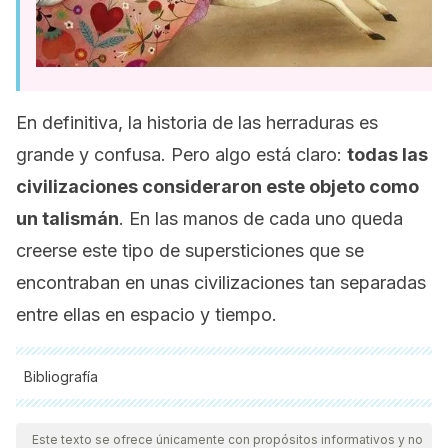
En definitiva, la historia de las herraduras es
grande y confusa. Pero algo está claro:
todas las
civilizaciones consideraron este objeto como
un talismán
. En las manos de cada uno queda
creerse este tipo de supersticiones que se
encontraban en unas civilizaciones tan separadas
entre ellas en espacio y tiempo.
Bibliografía
Todas las fuentes citadas fueron revisadas a profundidad por
nuestro equipo, para asegurar su calidad, confiabilidad,
Este texto se ofrece únicamente con propósitos informativos y no