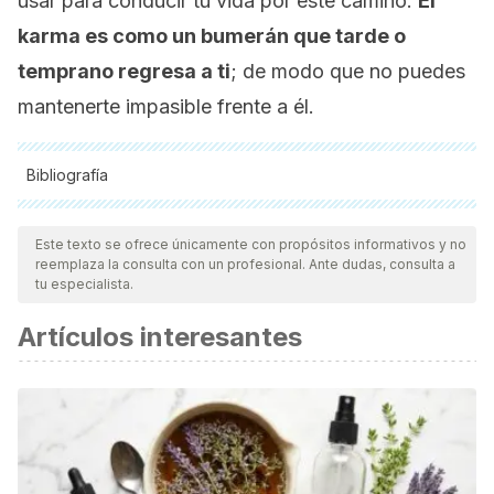
usar para conducir tu vida por este camino.
El
karma es como un bumerán que tarde o
temprano regresa a ti
; de modo que no puedes
mantenerte impasible frente a él.
Bibliografía
Todas las fuentes citadas fueron revisadas a profundidad por
nuestro equipo, para asegurar su calidad, confiabilidad,
Este texto se ofrece únicamente con propósitos informativos y no
reemplaza la consulta con un profesional. Ante dudas, consulta a
vigencia y validez.
La bibliografía de este artículo fue
tu especialista.
considerada confiable y de precisión académica o
Artículos interesantes
científica.
Armstrong, J. Karma: The ancient science of cause and
effect. Mandala Publishing. 2017.
Reichenbach, B. R. The Laws of Karma and Causation. In
The Law of Karma. Palgrave Macmillan, London. 1990; 24-
43