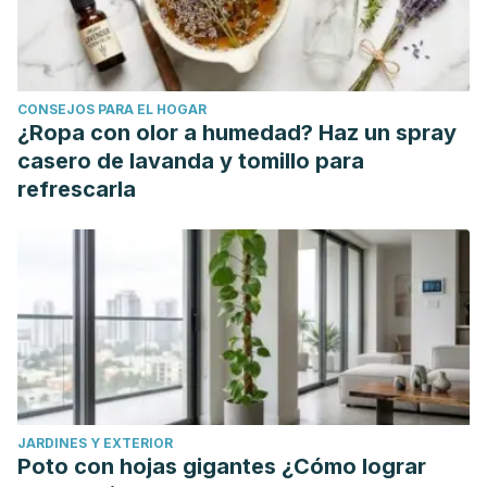
Reichenbach, B. R. The law of karma and the principle of
causation. Philosophy East and West. 1998; 38(4): 399-410.
Steiner, R. Las manifestaciones del Karma. Editorial Kier.
CONSEJOS PARA EL HOGAR
2007.
¿Ropa con olor a humedad? Haz un spray
casero de lavanda y tomillo para
refrescarla
JARDINES Y EXTERIOR
Poto con hojas gigantes ¿Cómo lograr