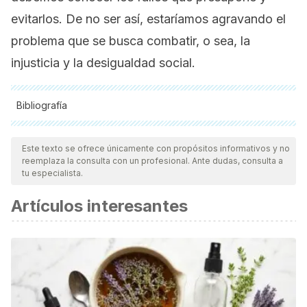
evitarlos. De no ser así, estaríamos agravando el
problema que se busca combatir, o sea, la
injusticia y la desigualdad social.
Bibliografía
Todas las fuentes citadas fueron revisadas a profundidad por
nuestro equipo, para asegurar su calidad, confiabilidad,
Este texto se ofrece únicamente con propósitos informativos y no
reemplaza la consulta con un profesional. Ante dudas, consulta a
vigencia y validez.
La bibliografía de este artículo fue
tu especialista.
considerada confiable y de precisión académica o
Artículos interesantes
científica.
Allen A. Michael Young's The Rise of the Meritocracy: A
Philosophical Critique. British Journal of Educational Studies
[Internet] 2011 [consultado 15 feb 2022]; 59(4): 367-382.
Disponible en:
https://www.tandfonline.com/doi/abs/10.1080/00071005.2011.