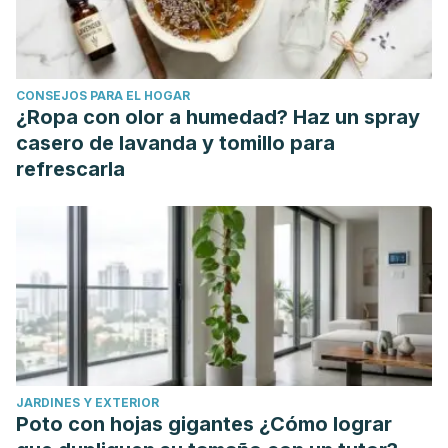
Castilla E, Benard S. The Paradox of Meritocracy in
Organizations. Administrative Science Quarterly [Internet]
2010 [consultado 15 feb 2022]; 55(4): 543-676. Disponible
CONSEJOS PARA EL HOGAR
en:
¿Ropa con olor a humedad? Haz un spray
https://journals.sagepub.com/doi/abs/10.2189/asqu.2010.55.4.
casero de lavanda y tomillo para
Son Hing L, Bobocel D, Zanna M, Garcia D, et al. The merit
refrescarla
of meritocracy. Journal of Personality and Social
Psychology [Internet] 2011 [consultado 15 feb 2022]; 101(3):
433–450. Disponible en:
https://psycnet.apa.org/record/2011-15474-001
JARDINES Y EXTERIOR
Poto con hojas gigantes ¿Cómo lograr