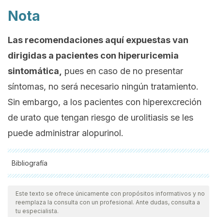
Nota
Las recomendaciones aquí expuestas van
dirigidas a pacientes con hiperuricemia
sintomática,
pues en caso de no presentar
síntomas, no será necesario ningún tratamiento.
Sin embargo, a los pacientes con hiperexcreción
de urato que tengan riesgo de urolitiasis se les
puede administrar alopurinol.
Bibliografía
Todas las fuentes citadas fueron revisadas a profundidad por
nuestro equipo, para asegurar su calidad, confiabilidad,
Este texto se ofrece únicamente con propósitos informativos y no
reemplaza la consulta con un profesional. Ante dudas, consulta a
vigencia y validez.
La bibliografía de este artículo fue
tu especialista.