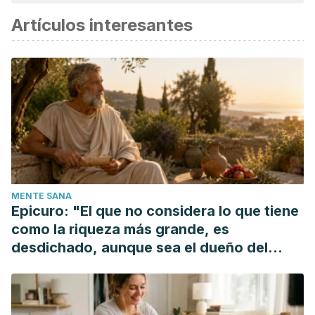
considerada confiable y de precisión académica o
Artículos interesantes
científica.
MENTE SANA
Epicuro: "El que no considera lo que tiene
como la riqueza más grande, es
desdichado, aunque sea el dueño del
mundo"